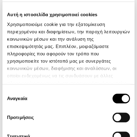
SKU:
50502800
Αυτή η ιστοσελίδα χρησιμοποιεί cookies
Χρησιμοποιούμε cookie για την εξατομίκευση
περιεχομένου και διαφημίσεων, την παροχή λειτουργιών
Περιγραφή
κοινωνικών μέσων και την ανάλυση της
Χαρακτηριστικά
επισκεψιμότητάς μας. Επιπλέον, μοιραζόμαστε
πληροφορίες που αφορούν τον τρόπο που
Ανδρικό πουκάμισο από τη Boss Menswear. Διαθέτει slim fit
χρησιμοποιείτε τον ιστότοπό μας με συνεργάτες
γραμμή και ένα διακριτικό μοτίβο.
κοινωνικών μέσων, διαφήμισης και αναλύσεων, οι
οποίοι ενδεχομένως να τις συνδυάσουν με άλλες
πληροφορίες που τους έχετε παραχωρήσει ή τις οποίες
13 ακόμα προϊόντα στην ίδια
έχουν συλλέξει σε σχέση με την από μέρους σας χρήση
Επιλογή
των υπηρεσιών τους.
Αναγκαία
κατηγορία:
συγκατάθεσης
Προτιμήσεις
-50%
-30%
Στατιστικά