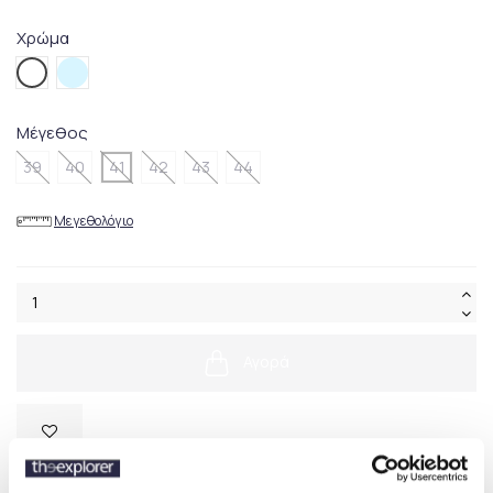
Χρώμα
100.WHITE
450BLUE
Μέγεθος
39
40
41
42
43
44
Μεγεθολόγιο
Αγορά