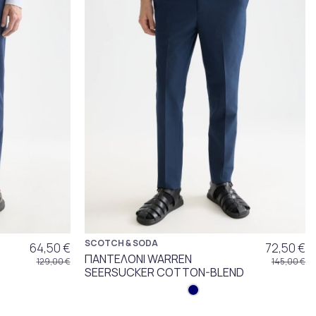
SCOTCH & SODA
64,50 €
72,50 €
ΠΑΝΤΕΛΟΝΙ WARREN
129,00 €
145,00 €
SEERSUCKER COTTON-BLEND