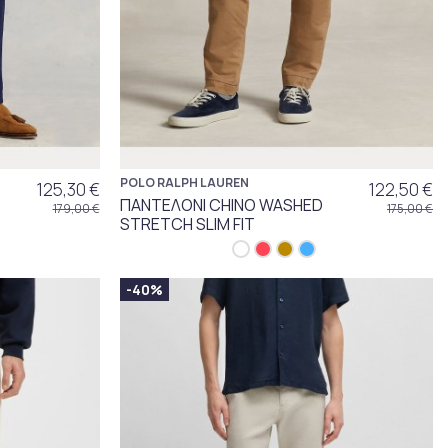
POLO RALPH LAUREN
125,30 €
122,50 €
ΠΑΝΤΕΛΟΝΙ CHINO WASHED
179,00 €
175,00 €
STRETCH SLIM FIT
-40%