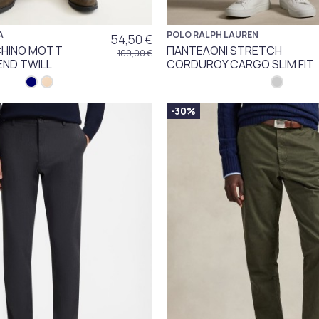
A
POLO RALPH LAUREN
54,50 €
CHINO MOTT
ΠΑΝΤΕΛΟΝΙ STRETCH
109,00 €
ND TWILL
CORDUROY CARGO SLIM FIT
-30%