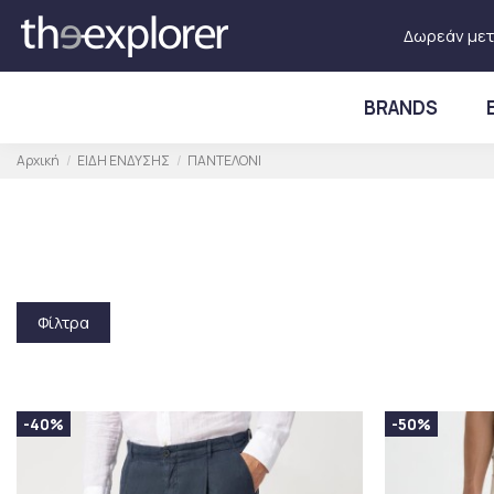
Δωρεάν μετ
BRANDS
Αρχική
ΕΙΔΗ ΕΝΔΥΣΗΣ
ΠΑΝΤΕΛΟΝΙ
Φίλτρα
-40%
-50%