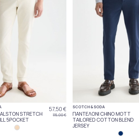
A
SCOTCH & SODA
57,50 €
RALSTON STRETCH
ΠΑΝΤΕΛΟΝΙ CHINO MOTT
115,00 €
LL 5POCKET
TAILORED COTTON BLEND
JERSEY