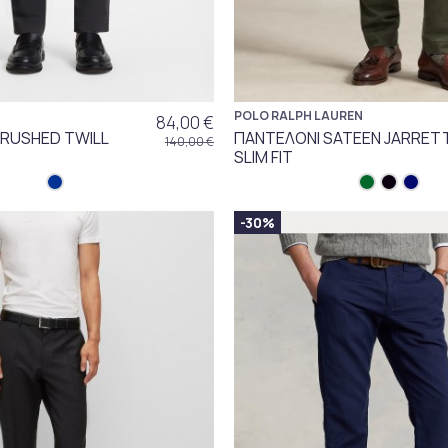
POLO RALPH LAUREN
84,00 €
RUSHED TWILL
ΠΑΝΤΕΛΟΝΙ SATEEN JARRET
140,00 €
SLIM FIT
-30%