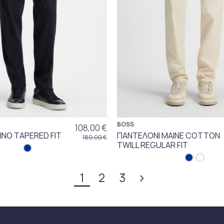
BOSS
108,00 €
ΙΝΟ TAPERED FIT
ΠΑΝΤΕΛΟΝΙ MAINE COTTON
180,00 €
TWILL REGULAR FIT
1
2
3