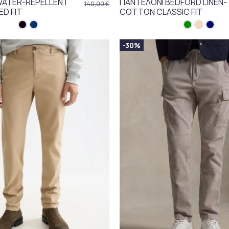
WATER-REPELLENT
ΠΑΝΤΕΛΟΝΙ BEDFORD LINEN-
140,00 €
ED FIT
COTTON CLASSIC FIT
-30%