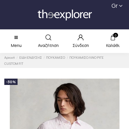
Gr
0
Menu
Αναζήτηση
Σύνδεση
Καλάθι
Αρχική
ΕΙΔΗ ΕΝΔΥΣΗΣ
ΠΟΥΚΑΜΙΣΟ
ΠΟΥΚΑΜΙΣΟ ΛΙΝΟ ΡΙΓΕ
CUSTOM FIT
-30%