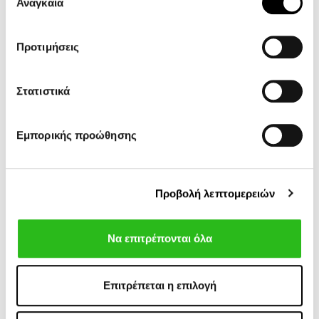
των υπηρεσιών τους.
Ralph Lauren.
Αναγκαία
συγκατάθεσης
Προτιμήσεις
15 ακόμα προϊόντα στην ίδια
κατηγορία:
Στατιστικά
Εμπορικής προώθησης
-40%
-60%
Προβολή λεπτομερειών
Να επιτρέπονται όλα
Επιτρέπεται η επιλογή