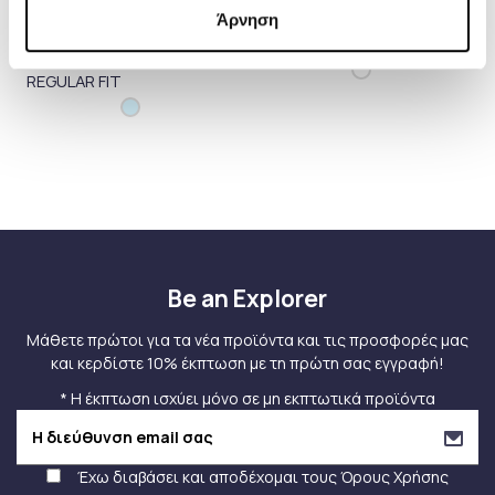
BOSS
BOSS
78,00 €
44,00 €
Άρνηση
ΠΟΥΚΑΜΙΣΟ
ΠΟΥΚΑΜΙΣΟ ΜΕ
130,00 €
110,00 €
STRIPED
ΣΧΕΔΙΟ SLIM FIT
PERFORMANCE
REGULAR FIT
Be an Explorer
Μάθετε πρώτοι για τα νέα προϊόντα και τις προσφορές μας
και κερδίστε 10% έκπτωση με τη πρώτη σας εγγραφή!
* Η έκπτωση ισχύει μόνο σε μη εκπτωτικά προϊόντα
Έχω διαβάσει και αποδέχομαι τους
Όρους Χρήσης