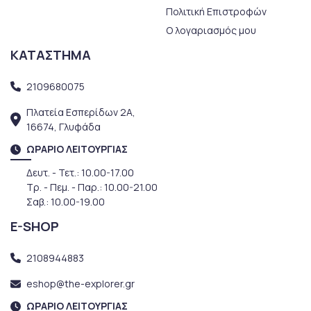
Πολιτική Επιστροφών
Ο λογαριασμός μου
ΚΑΤΑΣΤΗΜΑ
2109680075
Πλατεία Εσπερίδων 2Α,
16674, Γλυφάδα
ΩΡΑΡΙΟ ΛΕΙΤΟΥΡΓΙΑΣ
Δευτ. - Τετ.: 10.00-17.00
Τρ. - Πεμ. - Παρ.: 10.00-21.00
Σαβ.: 10.00-19.00
E-SHOP
2108944883
eshop@the-explorer.gr
ΩΡΑΡΙΟ ΛΕΙΤΟΥΡΓΙΑΣ