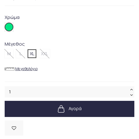
Χρώμα
025GREEN
Μέγεθος
M
L
XL
XXL
Μεγεθολόγιο
Αγορά
Διαθέσιμο