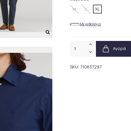
M
L
XL
Μεγεθολόγιο
Αγορά
SKU:
710837297