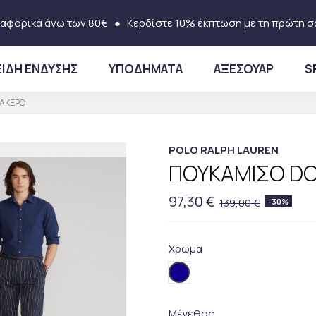
αφορικά άνω των 80€
● Κερδίστε 10% έκπτωση με τη πρώτη σ
ΕΙΔΗ ΕΝΔΥΣΗΣ
ΥΠΟΔΗΜΑΤΑ
ΑΞΕΣΟΥΑΡ
S
ΒΑΚΕΡΟ
POLO RALPH LAUREN
ΠΟΥΚΑΜΙΣΟ DO
97,30 €
139,00 €
-30%
Χρώμα
004.Blue
Μέγεθος