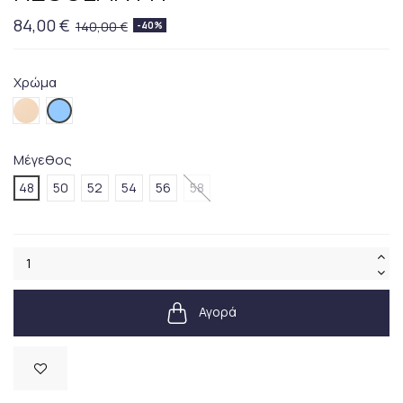
84,00 €
140,00 €
-40%
Χρώμα
275BEIGE
459BLUE
Μέγεθος
48
50
52
54
56
58
Αγορά
Διαθέσιμο