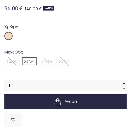
84,00 €
140,00 €
-40%
Χρώμα
271BEIGE
Μέγεθος
32/34
33/34
34/34
36/34
Αγορά
Διαθέσιμο