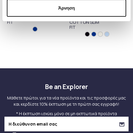
BOSS
BOSS
126,00 €
119,00 €
Άρνηση
ΠΑΝΤΕΛΟΝΙ
ΠΑΝΤΕΛΟΝΙ
180,00 €
170,00 €
ΛΙΝΟ TAPERED
STRETCH-
FIT
COTTON SLIM
FIT
Be an Explorer
Μάθετε πρώτοι για τα νέα προϊόντα και τις προσφορές μας
και κερδίστε 10% έκπτωση με τη πρώτη σας εγγραφή!
* Η έκπτωση ισχύει μόνο σε μη εκπτωτικά προϊόντα