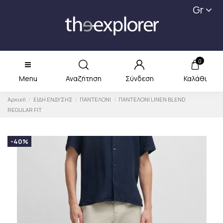
Gr
0
Menu
Αναζήτηση
Σύνδεση
Καλάθι
Αρχική
ΕΙΔΗ ΕΝΔΥΣΗΣ
ΠΑΝΤΕΛΟΝΙ
ΠΑΝΤΕΛΟΝΙ LINEN BLEND
REGULAR FIT
-40%