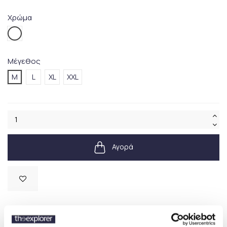
Χρώμα
005.White
Μέγεθος
M
L
XL
XXL
Αγορά
Διαθέσιμο
SKU:
710900875