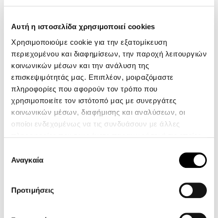
Αυτή η ιστοσελίδα χρησιμοποιεί cookies
Περιγραφή
Χρησιμοποιούμε cookie για την εξατομίκευση
Χαρακτηριστικά
περιεχομένου και διαφημίσεων, την παροχή λειτουργιών
κοινωνικών μέσων και την ανάλυση της
επισκεψιμότητάς μας. Επιπλέον, μοιραζόμαστε
Ανδρικό φούτερ από τη Polo Ralph Lauren. Ένα βασικό, διαχρονικό
κομμάτι για την γκαρνταρόμπα σας, φτιαγμένο από ένα απαλό
πληροφορίες που αφορούν τον τρόπο που
μείγμα βαμβακιού και προσφέρει μια vintage εμφάνιση.
χρησιμοποιείτε τον ιστότοπό μας με συνεργάτες
κοινωνικών μέσων, διαφήμισης και αναλύσεων, οι
οποίοι ενδεχομένως να τις συνδυάσουν με άλλες
πληροφορίες που τους έχετε παραχωρήσει ή τις οποίες
13 ακόμα προϊόντα στην ίδια
έχουν συλλέξει σε σχέση με την από μέρους σας χρήση
Επιλογή
κατηγορία:
των υπηρεσιών τους.
Αναγκαία
συγκατάθεσης
Προτιμήσεις
-30%