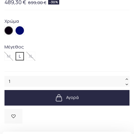
489,30 €
699,00 €
-30%
Χρώμα
001BLACK
002.BLUE
Μέγεθος
M
L
XL
Αγορά
Διαθέσιμο
SKU:
710940235