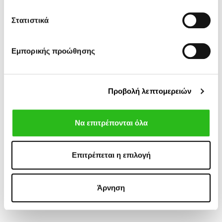
-30%
Στατιστικά
Εμπορικής προώθησης
Προβολή λεπτομερειών
Να επιτρέπονται όλα
POLO RALPH
BARBOUR
419,30 €
149,00 €
LAUREN
ΓΙΛΕΚΟ
599,00 €
JACKET ΠΛΕΚΤΟ
Επιτρέπεται η επιλογή
ΕΠΕΝΔΥΣΗ
ΑΠΟ ΜΑΛΛΙ &
ΑΔΙΑΒΡΟΧΟ
ΚΑΣΜΙΡ
Άρνηση