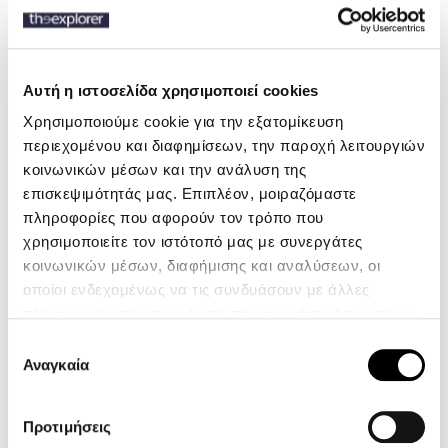
Αυτή η ιστοσελίδα χρησιμοποιεί cookies
Περιγραφή
Χρησιμοποιούμε cookie για την εξατομίκευση
Χαρακτηριστικά
περιεχομένου και διαφημίσεων, την παροχή λειτουργιών
κοινωνικών μέσων και την ανάλυση της
επισκεψιμότητάς μας. Επιπλέον, μοιραζόμαστε
Το απόλυτα διαχρονικό, on the go ανδρικό μπουφάν από τη Polo
Ralph Lauren. Ένα σχέδιο που φοριέται άνετα με όλα τα outfits και
πληροφορίες που αφορούν τον τρόπο που
είναι πλήρως επενδυμένο για να σας κρατάει ζεστούς και
χρησιμοποιείτε τον ιστότοπό μας με συνεργάτες
προστατευμένους. Φινιρισμένο με δερμάτινες λεπτομέρειες και
κοινωνικών μέσων, διαφήμισης και αναλύσεων, οι
αφαιρούμενη επένδυση από ψεύτικη γούνα στην κουκούλα.
οποίοι ενδεχομένως να τις συνδυάσουν με άλλες
πληροφορίες που τους έχετε παραχωρήσει ή τις οποίες
έχουν συλλέξει σε σχέση με την από μέρους σας χρήση
Επιλογή
των υπηρεσιών τους.
Αναγκαία
15 ακόμα προϊόντα στην ίδια
συγκατάθεσης
κατηγορία:
Προτιμήσεις