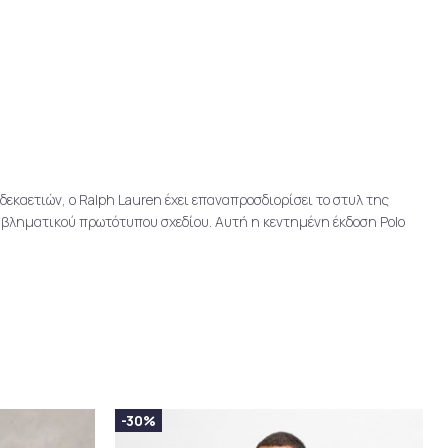
δεκαετιών, ο Ralph Lauren έχει επαναπροσδιορίσει το στυλ της
μβληματικού πρωτότυπου σχεδίου. Αυτή η κεντημένη έκδοση Polo
-30%