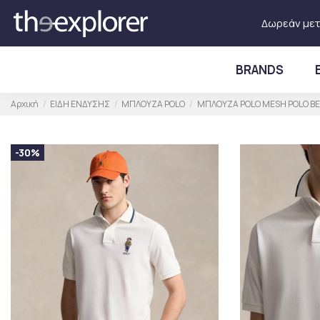
Δωρεάν μετ
BRANDS
Αρχική
ΕΙΔΗ ΕΝΔΥΣΗΣ
ΜΠΛΟΥΖΑ POLO
ΜΠΛΟΥΖΑ POLO MESH POLO BEA
-30%