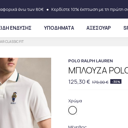
αφορικά άνω των 80€
● Κερδίστε 10% έκπτωση με τη πρώτη σ
ΕΙΔΗ ΕΝΔΥΣΗΣ
ΥΠΟΔΗΜΑΤΑ
ΑΞΕΣΟΥΑΡ
S
R CLASSIC FIT
POLO RALPH LAUREN
ΜΠΛΟΥΖΑ POLO
125,30 €
179,00 €
-30%
Χρώμα
004.White
Μέγεθος