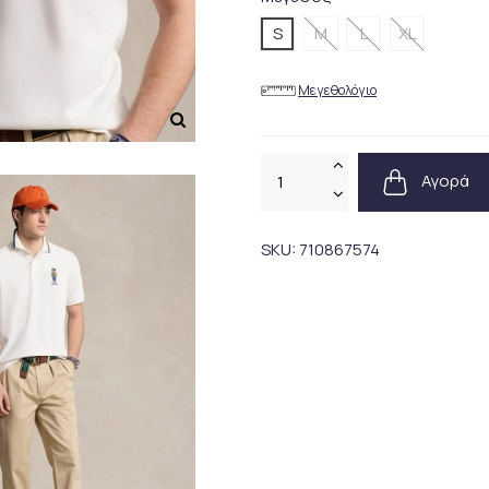
S
M
L
XL
Μεγεθολόγιο
Αγορά
SKU:
710867574