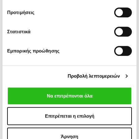
12 ακόμα προϊόντα στην ίδια
Προτιμήσεις
κατηγορία:
Στατιστικά
-30%
-40%
Εμπορικής προώθησης
Προβολή λεπτομερειών
Να επιτρέπονται όλα
Επιτρέπεται η επιλογή
POLO RALPH
BOSS
139,30 €
96,00 €
LAUREN
ΠΟΥΛΟΒΕΡ
199,00 €
160,00 €
ΠΟΥΛΟΒΕΡ ΜΕ
ΖΙΒΑΓΚΟ
ΦΕΡΜΟΥΑΡ
ΜΑΛΛΙΝΟ
Άρνηση