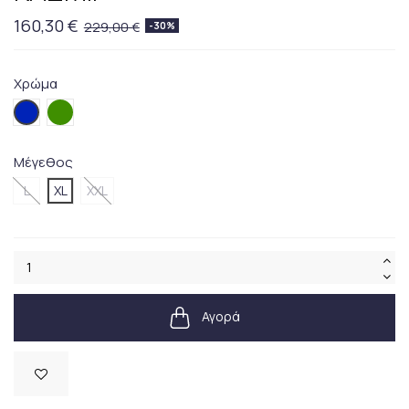
160,30 €
229,00 €
-30%
Χρώμα
007.Blue
006GREEN
Μέγεθος
L
XL
XXL
Αγορά
Διαθέσιμο