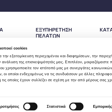
ΙΑ
ΕΞΥΠΗΡΕΤΗΣΗ
ΚΑΤ
ΠΕΛΑΤΩΝ
210
Τρόποι πληρωμής
μοποιεί cookies
ρρήτου
Πλα
Τρόποι αποστολής
α την εξατομίκευση περιεχομένου και διαφημίσεων, την παροχ
166
Πολιτική Επιστροφών
ν ανάλυση της επισκεψιμότητάς μας. Επιπλέον, μοιραζόμαστε 
ΩΡΑ
ου χρησιμοποιείτε τον ιστότοπό μας με συνεργάτες κοινωνικώ
Ο λογαριασμός μου
Δευτ
, οι οποίοι ενδεχομένως να τις συνδυάσουν με άλλες πληροφο
Τρ. 
 τις οποίες έχουν συλλέξει σε σχέση με την από μέρους σας χ
Σαβ
ροτιμήσεις
Στατιστικά
Εμπορική