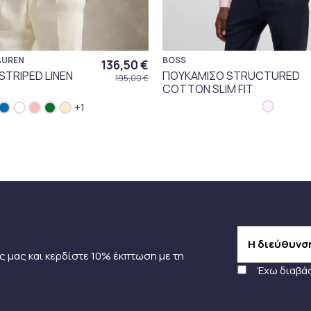
AUREN
BOSS
136,50 €
STRIPED LINEN
ΠΟΥΚΑΜΙΣΟ STRUCTURED
195,00 €
COTTON SLIM FIT
+1
ς μας και κερδίστε 10% έκπτωση με τη
Έχω διαβά