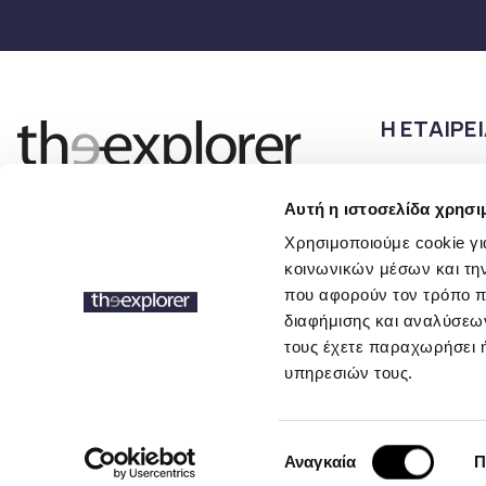
Η ΕΤΑΙΡΕ
Όροι χρήσης
Αυτή η ιστοσελίδα χρησι
Πολιτική απο
Follow us
Επικοινωνία
Χρησιμοποιούμε cookie γι
κοινωνικών μέσων και τη
που αφορούν τον τρόπο π
διαφήμισης και αναλύσεων
τους έχετε παραχωρήσει ή
υπηρεσιών τους.
Επιλογή
Αναγκαία
Π
συγκατάθεσης
Copyright 2026 © the-explorer
Powered by
Afternet