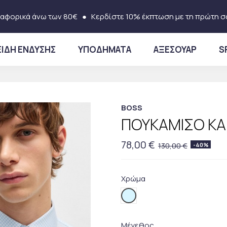
αφορικά άνω των 80€
● Κερδίστε 10% έκπτωση με τη πρώτη σ
ΕΙΔΗ ΕΝΔΥΣΗΣ
ΥΠΟΔΗΜΑΤΑ
ΑΞΕΣΟΥΑΡ
S
BOSS
ΠΟΥΚΑΜΙΣΟ ΚΑΡ
78,00 €
130,00 €
-40%
Χρώμα
450BLUE
Μέγεθος