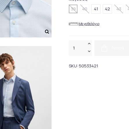
39
40
41
42
43
Μεγεθολόγιο
Αγορά
SKU:
50533421