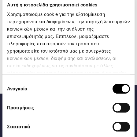
Αυτή η ιστοσελίδα χρησιμοποιεί cookies
Χρησιμοποιούμε cookie για την εξατομίκευση
περιεχομένου και διαφημίσεων, την παροχή λειτουργιών
κοινωνικών μέσων και την ανάλυση της
επισκεψιμότητάς μας. Επιπλέον, μοιραζόμαστε
πληροφορίες που αφορούν τον τρόπο που
χρησιμοποιείτε τον ιστότοπό μας με συνεργάτες
POLO RALPH LAUREN
145,00 €
ΒΕΡΜΟΥΔΑ
κοινωνικών μέσων, διαφήμισης και αναλύσεων, οι
ΑΘΛΗΤΙΚΗ DOUBLE
οποίοι ενδεχομένως να τις συνδυάσουν με άλλες
KNIT
πληροφορίες που τους έχετε παραχωρήσει ή τις οποίες
έχουν συλλέξει σε σχέση με την από μέρους σας χρήση
Επιλογή
των υπηρεσιών τους.
Αναγκαία
συγκατάθεσης
ΦΊΛΤΡΑ
Προτιμήσεις
Be an Explorer
Μάθετε πρώτοι για τα νέα προϊόντα και τις προσφορές μας
Στατιστικά
και κερδίστε 10% έκπτωση με τη πρώτη σας εγγραφή!